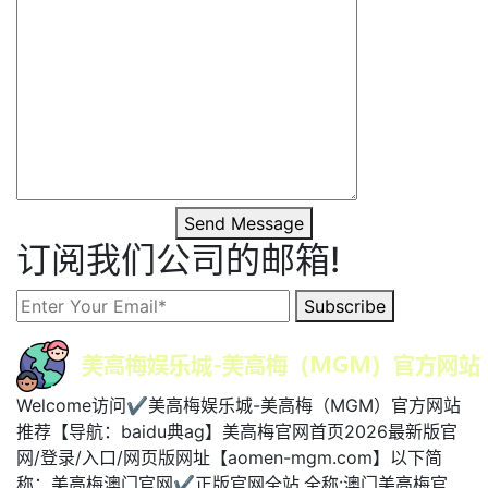
Send Message
订阅我们公司的邮箱!
Subscribe
Welcome访问✔美高梅娱乐城-美高梅（MGM）官方网站
推荐【导航：baidu典ag】美高梅官网首页2026最新版官
网/登录/入口/网页版网址【aomen-mgm.com】以下简
称：美高梅澳门官网✔正版官网全站,全称:澳门美高梅官