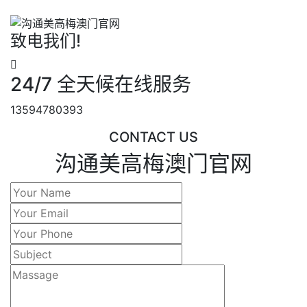
致电我们!
24/7 全天候在线服务
13594780393
CONTACT US
沟通美高梅澳门官网