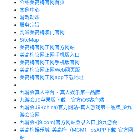
介绍美高梅官网首页
案例中心
游戏动态
服务宗旨
沟通美高梅澳门官网
SiteMap
美高梅官网正网官方网站
美高梅官网正网手机版入口
美高梅官网正网手机版官网
美高梅官网正网Web网页版
美高梅官网正网app下载地址
九游会真人平台 - 真人娱乐第一品牌
九游会J9苹果版下载 - 官方iOS客户端
九游会J9·(china)官方网站-真人游戏第一品牌_j9九
游会官网
九游会·(j9.com)官方网站登录入口_j9九游会
美高梅娱乐城-美高梅（MGM）iosAPP下载-官方网
站