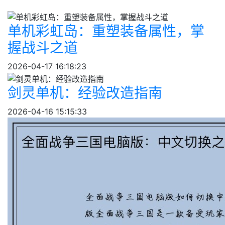
单机彩虹岛：重塑装备属性，掌
握战斗之道
2026-04-17 16:18:23
剑灵单机：经验改造指南
2026-04-16 15:15:33