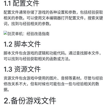
1.1 配置文件
配置文件通常存储了游戏的各种设置和参数，包括经验获取
相关的参数。可以使用文本编辑器打开配置文件，搜索关键
词，找到与经验相关的参数。
1.2 脚本文件
脚本文件包含游戏的逻辑和功能代码。通过查找脚本文件，
可以找到与经验获取相关的函数或方法。
1.3 资源文件
资源文件包含游戏中使用的图片、音频等素材。尽管与经验
修改关系不大，但有时候也可能包含一些与经验相关的数
据。
2.备份游戏文件