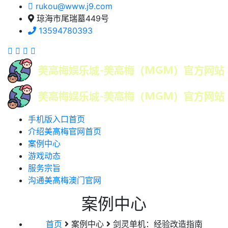
rukou@www.j9.com
琼海市尾瑞墓449号
13594780393
手机版入口首页
介绍美高梅官网首页
案例中心
游戏动态
服务宗旨
沟通美高梅澳门官网
案例中心
首页
案例中心
剑灵单机：经验改造指南