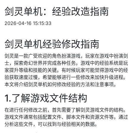
剑灵单机：经验改造指南
2026-04-16 15:15:33
剑灵单机经验修改指南
剑灵是一款广受欢迎的角色扮演游戏，玩家在游戏中扮演剑
士，探索奇幻世界并完成各种任务。游戏中的经验系统是玩
家提升等级和技能的关键。有时候玩家可能觉得游戏中的经
验获取速度过慢，希望能够进行一些修改来加快升级进程。
本文将介绍剑灵单机如何修改经验的方法和注意事项。
1.了解游戏文件结构
在进行任何修改之前，首先需要了解剑灵游戏文件的结构。
游戏文件通常包括配置文件、脚本文件和资源文件等。通过
分析这些文件，可以找到与经验相关的数据。