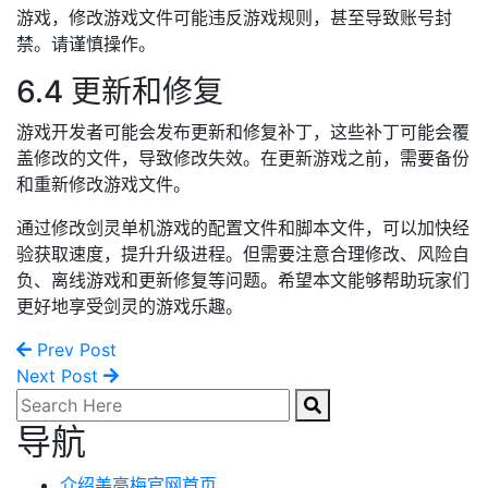
游戏，修改游戏文件可能违反游戏规则，甚至导致账号封
禁。请谨慎操作。
6.4 更新和修复
游戏开发者可能会发布更新和修复补丁，这些补丁可能会覆
盖修改的文件，导致修改失效。在更新游戏之前，需要备份
和重新修改游戏文件。
通过修改剑灵单机游戏的配置文件和脚本文件，可以加快经
验获取速度，提升升级进程。但需要注意合理修改、风险自
负、离线游戏和更新修复等问题。希望本文能够帮助玩家们
更好地享受剑灵的游戏乐趣。
Prev Post
Next Post
导航
介绍美高梅官网首页